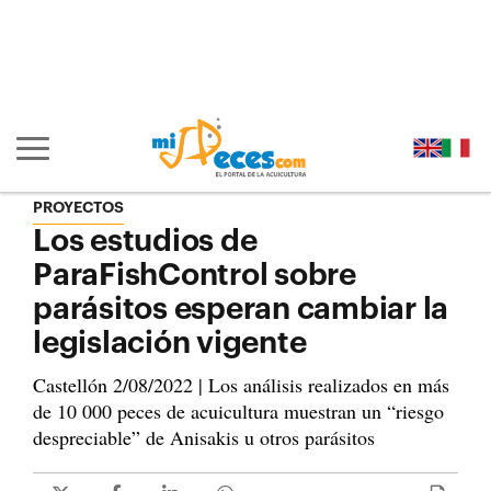
Ir al contenido principal de la página (alt + s)
Ir a la cabecera de la página (alt + c)
Ir al pie de la página (alt + p)
Ir al menú principal (alt + u)
Mostrar/ocultar navegación principal
PROYECTOS
Los estudios de
ParaFishControl sobre
parásitos esperan cambiar la
legislación vigente
Castellón 2/08/2022 | Los análisis realizados en más
de 10 000 peces de acuicultura muestran un “riesgo
despreciable” de Anisakis u otros parásitos