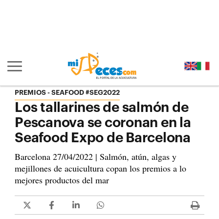
Ir al contenido principal de la página (alt + s)
Ir a la cabecera de la página (alt + c)
Ir al pie de la página (alt + p)
Ir al menú principal (alt + u)
Mostrar/ocultar navegación principal
PREMIOS
SEAFOOD #SEG2022
Los tallarines de salmón de
Pescanova se coronan en la
Seafood Expo de Barcelona
Barcelona 27/04/2022 | Salmón, atún, algas y
mejillones de acuicultura copan los premios a lo
mejores productos del mar