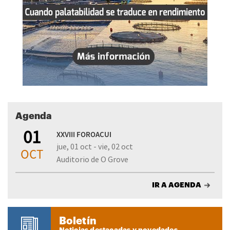
Agenda
01
XXVIII FOROACUI
jue, 01 oct - vie, 02 oct
OCT
Auditorio de O Grove
IR A AGENDA
Boletín
Noticias destacadas y novedades