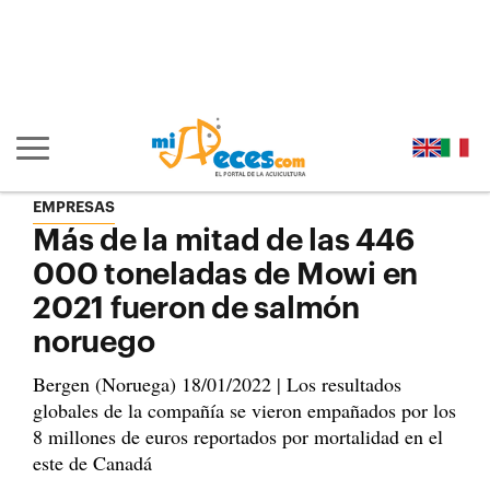
Ir al contenido principal de la página (alt + s)
Ir a la cabecera de la página (alt + c)
Ir al pie de la página (alt + p)
Ir al menú principal (alt + u)
Mostrar/ocultar navegación principal
EMPRESAS
Más de la mitad de las 446
000 toneladas de Mowi en
2021 fueron de salmón
noruego
Bergen (Noruega) 18/01/2022 | Los resultados
globales de la compañía se vieron empañados por los
8 millones de euros reportados por mortalidad en el
este de Canadá