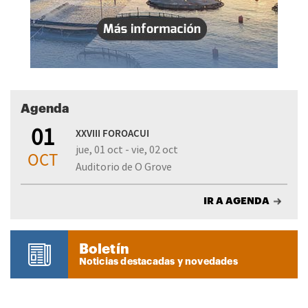
Agenda
01
XXVIII FOROACUI
jue, 01 oct - vie, 02 oct
OCT
Auditorio de O Grove
IR A AGENDA
Boletín
Noticias destacadas y novedades