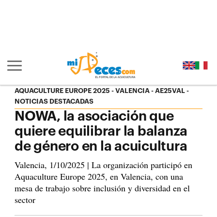
Ir al contenido principal de la página (alt + s)
Ir a la cabecera de la página (alt + c)
Ir al pie de la página (alt + p)
Ir al menú principal (alt + u)
Mostrar/ocultar navegación principal
AQUACULTURE EUROPE 2025 - VALENCIA
AE25VAL -
NOTICIAS DESTACADAS
NOWA, la asociación que
quiere equilibrar la balanza
de género en la acuicultura
Valencia, 1/10/2025 | La organización participó en
Aquaculture Europe 2025, en Valencia, con una
mesa de trabajo sobre inclusión y diversidad en el
sector