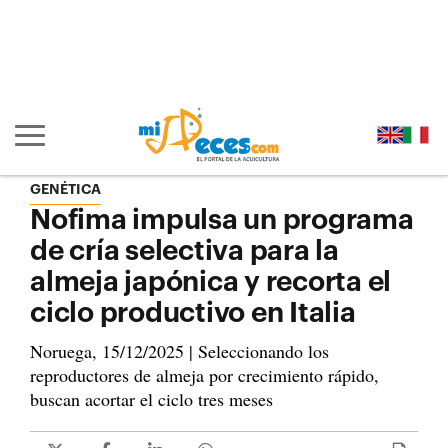
Ir al contenido principal de la página (alt + s)
Ir a la cabecera de la página (alt + c)
Ir al pie de la página (alt + p)
Ir al menú principal (alt + u)
Mostrar/ocultar navegación principal
GENÉTICA
Nofima impulsa un programa
de cría selectiva para la
almeja japónica y recorta el
ciclo productivo en Italia
Noruega, 15/12/2025 | Seleccionando los
reproductores de almeja por crecimiento rápido,
buscan acortar el ciclo tres meses