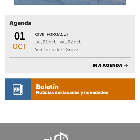
Agenda
01
XXVIII FOROACUI
jue, 01 oct - vie, 02 oct
OCT
Auditorio de O Grove
IR A AGENDA
Boletín
Noticias destacadas y novedades