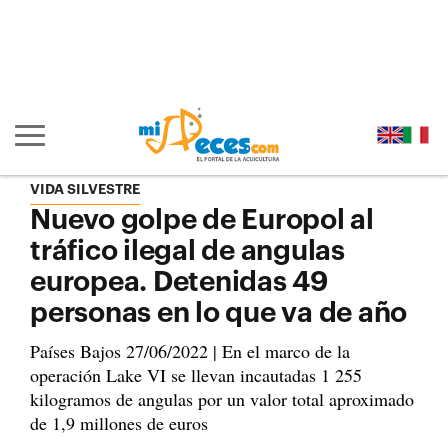
Ir al contenido principal de la página (alt + s)
Ir a la cabecera de la página (alt + c)
Ir al pie de la página (alt + p)
Ir al menú principal (alt + u)
Mostrar/ocultar navegación principal
VIDA SILVESTRE
Nuevo golpe de Europol al
tráfico ilegal de angulas
europea. Detenidas 49
personas en lo que va de año
Países Bajos 27/06/2022 | En el marco de la
operación Lake VI se llevan incautadas 1 255
kilogramos de angulas por un valor total aproximado
de 1,9 millones de euros