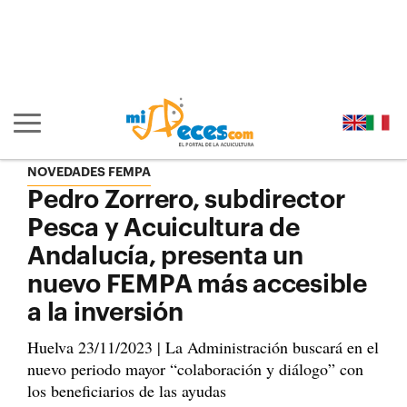
Ir al contenido principal de la página (alt + s)
Ir a la cabecera de la página (alt + c)
Ir al pie de la página (alt + p)
Ir al menú principal (alt + u)
Mostrar/ocultar navegación principal
NOVEDADES FEMPA
Pedro Zorrero, subdirector
Pesca y Acuicultura de
Andalucía, presenta un
nuevo FEMPA más accesible
a la inversión
Huelva 23/11/2023 | La Administración buscará en el
nuevo periodo mayor “colaboración y diálogo” con
los beneficiarios de las ayudas