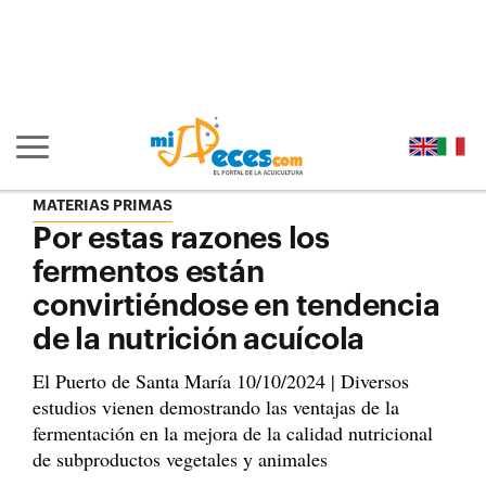
Ir al contenido principal de la página (alt + s)
Ir a la cabecera de la página (alt + c)
Ir al pie de la página (alt + p)
Ir al menú principal (alt + u)
Mostrar/ocultar navegación principal
MATERIAS PRIMAS
Por estas razones los
fermentos están
convirtiéndose en tendencia
de la nutrición acuícola
El Puerto de Santa María 10/10/2024 | Diversos
estudios vienen demostrando las ventajas de la
fermentación en la mejora de la calidad nutricional
de subproductos vegetales y animales