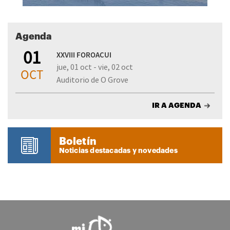
Agenda
01
XXVIII FOROACUI
jue, 01 oct - vie, 02 oct
OCT
Auditorio de O Grove
IR A AGENDA
Boletín
Noticias destacadas y novedades