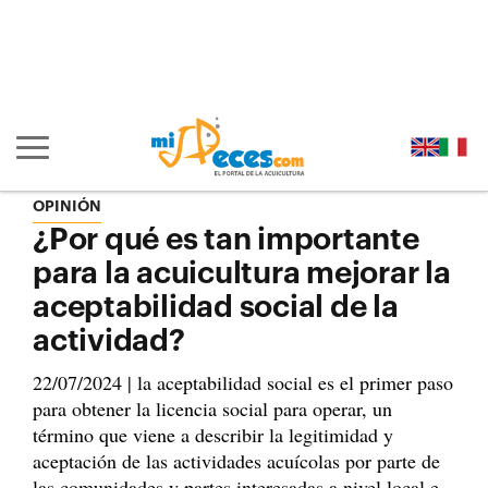
Ir al contenido principal de la página (alt + s)
Ir a la cabecera de la página (alt + c)
Ir al pie de la página (alt + p)
Ir al menú principal (alt + u)
Mostrar/ocultar navegación principal
OPINIÓN
¿Por qué es tan importante
para la acuicultura mejorar la
aceptabilidad social de la
actividad?
22/07/2024 | la aceptabilidad social es el primer paso
para obtener la licencia social para operar, un
término que viene a describir la legitimidad y
aceptación de las actividades acuícolas por parte de
las comunidades y partes interesadas a nivel local e