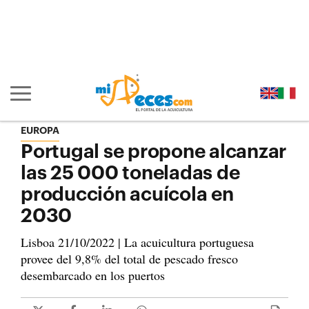
Ir al contenido principal de la página (alt + s)
Ir a la cabecera de la página (alt + c)
Ir al pie de la página (alt + p)
Ir al menú principal (alt + u)
Mostrar/ocultar navegación principal
EUROPA
Portugal se propone alcanzar
las 25 000 toneladas de
producción acuícola en
2030
Lisboa 21/10/2022 | La acuicultura portuguesa
provee del 9,8% del total de pescado fresco
desembarcado en los puertos