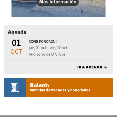
Agenda
01
XXVIII FOROACUI
jue, 01 oct - vie, 02 oct
OCT
Auditorio de O Grove
IR A AGENDA
Boletín
Noticias destacadas y novedades