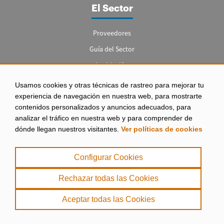
El Sector
Proveedores
Guía del Sector
Legislación
Empleo
Usamos cookies y otras técnicas de rastreo para mejorar tu
experiencia de navegación en nuestra web, para mostrarte
contenidos personalizados y anuncios adecuados, para
analizar el tráfico en nuestra web y para comprender de
dónde llegan nuestros visitantes.
Ver políticas de cookies
Aviso legal
|
Configurar Cookies
Política de Privacidad
|
Rechazar todas las Cookies
Política de Cookies
Aceptar todas las Cookies
. misPeces Copyright 2000 - 2026. Todos los derechos reservados