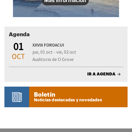
Agenda
01
XXVIII FOROACUI
jue, 01 oct - vie, 02 oct
OCT
Auditorio de O Grove
IR A AGENDA
Boletín
Noticias destacadas y novedades