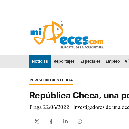
Ir al contenido principal de la página (alt + s)
Ir a la cabecera de la página (alt + c)
Ir al pie de la página (alt + p)
Ir al menú principal (alt + u)
Noticias
Reportajes
Especiales
Empleo
V
REVISIÓN CIENTÍFICA
República Checa, una p
Praga 22/06/2022 | Investigadores de una dec