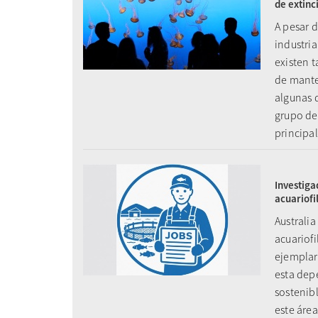
de extinc
A pesar d
industria
existen 
de mante
algunas d
grupo de
principa
Investiga
acuariofi
Australia
acuariof
ejemplare
esta dep
sostenib
este área