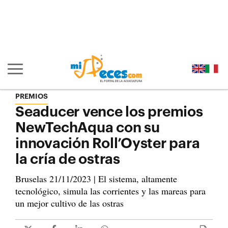
Ir al contenido principal de la página (alt + s)
Ir a la cabecera de la página (alt + c)
Ir al pie de la página (alt + p)
Ir al menú principal (alt + u)
Mostrar/ocultar navegación principal
PREMIOS
Seaducer vence los premios
NewTechAqua con su
innovación Roll’Oyster para
la cría de ostras
Bruselas 21/11/2023 | El sistema, altamente
tecnológico, simula las corrientes y las mareas para
un mejor cultivo de las ostras