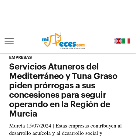
Ir al contenido principal de la página (alt + s)
Ir a la cabecera de la página (alt + c)
Ir al pie de la página (alt + p)
Ir al menú principal (alt + u)
Mostrar/ocultar navegación principal
EMPRESAS
Servicios Atuneros del
Mediterráneo y Tuna Graso
piden prórrogas a sus
concesiones para seguir
operando en la Región de
Murcia
Murcia 15/07/2024 | Estas empresas contribuyen al
desarrollo acuícola y al desarrollo social y