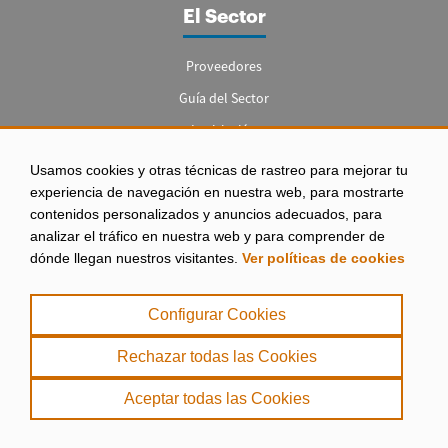
El Sector
Proveedores
Guía del Sector
Legislación
Empleo
Usamos cookies y otras técnicas de rastreo para mejorar tu
experiencia de navegación en nuestra web, para mostrarte
contenidos personalizados y anuncios adecuados, para
analizar el tráfico en nuestra web y para comprender de
dónde llegan nuestros visitantes.
Ver políticas de cookies
Aviso legal
|
Configurar Cookies
Política de Privacidad
|
Rechazar todas las Cookies
Política de Cookies
Aceptar todas las Cookies
. misPeces Copyright 2000 - 2026. Todos los derechos reservados