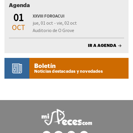
Agenda
01
XXVIII FOROACUI
jue, 01 oct - vie, 02 oct
OCT
Auditorio de O Grove
IR A AGENDA
Boletín
Noticias destacadas y novedades