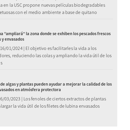
a en la USC propone nuevas películas biodegradables
etuosas con el medio ambiente a base de quitano
 “ampliará” la zona donde se exhiben los pescados frescos
s y envasados
16/01/2024 | El objetivo es facilitarles la vida a los
res, reduciendo las colas y ampliando la vida útil de los
os
 de algas y plantas pueden ayudar a mejorar la calidad de los
nvasados en atmósfera protectora
6/03/2023 | Los fenoles de ciertos extractos de plantas
argar la vida útil de los filetes de lubina envasados