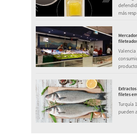
defendid
más resp
Mercadona
fileteado
Valencia 
consumido
product
Extractos
filetes e
Turquía 1
pueden al