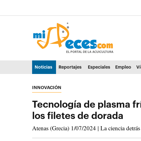
Ir al contenido principal de la página (alt + s)
Ir a la cabecera de la página (alt + c)
Ir al pie de la página (alt + p)
Ir al menú principal (alt + u)
Noticias
Reportajes
Especiales
Empleo
V
INNOVACIÓN
Tecnología de plasma frí
los filetes de dorada
Atenas (Grecia) 1/07/2024 | La ciencia detrás