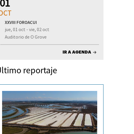
01
OCT
XXVIII FOROACUI
jue, 01 oct - vie, 02 oct
Auditorio de O Grove
IR A AGENDA
ltimo reportaje