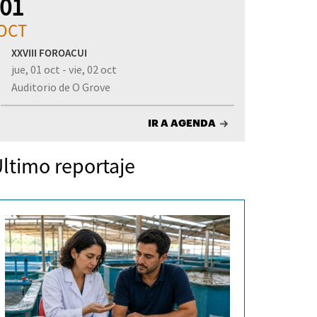
01
OCT
XXVIII FOROACUI
jue, 01 oct - vie, 02 oct
Auditorio de O Grove
IR A AGENDA
ltimo reportaje