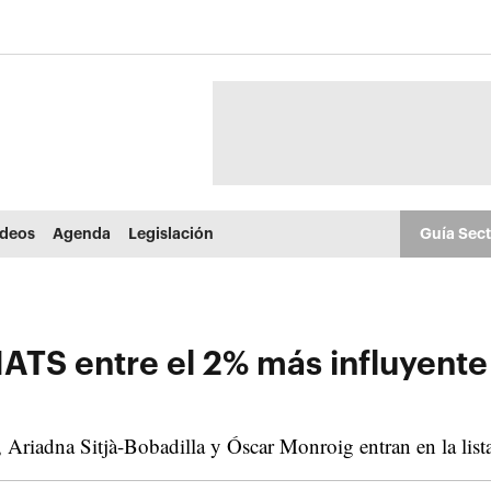
ídeos
Agenda
Legislación
Guía Sec
 IATS entre el 2% más influyent
Ariadna Sitjà-Bobadilla y Óscar Monroig entran en la lista