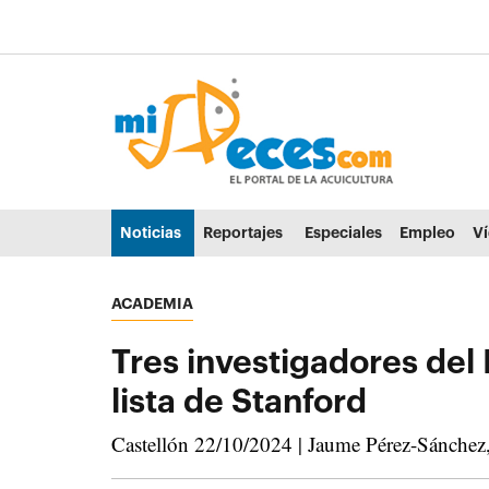
Ir al contenido principal de la página (alt + s)
Ir a la cabecera de la página (alt + c)
Ir al pie de la página (alt + p)
Ir al menú principal (alt + u)
Noticias
Reportajes
Especiales
Empleo
V
ACADEMIA
Tres investigadores del
lista de Stanford
Castellón 22/10/2024 | Jaume Pérez-Sánchez, 