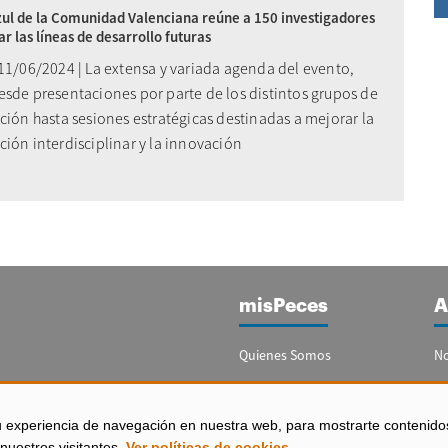
ul de la Comunidad Valenciana reúne a 150 investigadores
ar las líneas de desarrollo futuras
 11/06/2024 | La extensa y variada agenda del evento,
esde presentaciones por parte de los distintos grupos de
ción hasta sesiones estratégicas destinadas a mejorar la
ión interdisciplinar y la innovación
misPeces
A
Quienes Somos
No
Publicidad
Re
Contacto
Bo
u experiencia de navegación en nuestra web, para mostrarte contenido
España)
nuestros visitantes.
Ver políticas de cookies