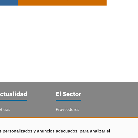
ctualidad
El Sector
ticias
Proveedores
portajes
Guía del Sector
letín Acuicultura
Legislación
s personalizados y anuncios adecuados, para analizar el