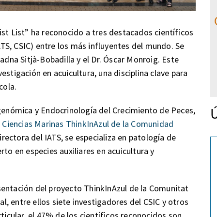
st List” ha reconocido a tres destacados científicos
IATS, CSIC) entre los más influyentes del mundo. Se
iadna Sitjà-Bobadilla y el Dr. Óscar Monroig. Este
estigación en acuicultura, una disciplina clave para
cola.
Ú
igenómica y Endocrinología del Crecimiento de Peces,
Ciencias Marinas ThinkInAzul de la Comunidad
directora del IATS, se especializa en patología de
rto en especies auxiliares en acuicultura y
sentación del proyecto ThinkInAzul de la Comunitat
al, entre ellos siete investigadores del CSIC y otros
ticular, el 47% de los científicos reconocidos son