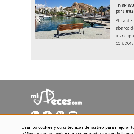
ThinkinAz
para traz
Alicante
abarca d
investiga
colaborac
Usamos cookies y otras técnicas de rastreo para mejorar t
misPeces se edita desde El Puerto de Santa María (Cádiz - 
tráfico en nuestra web y para comprender de dónde llegan 