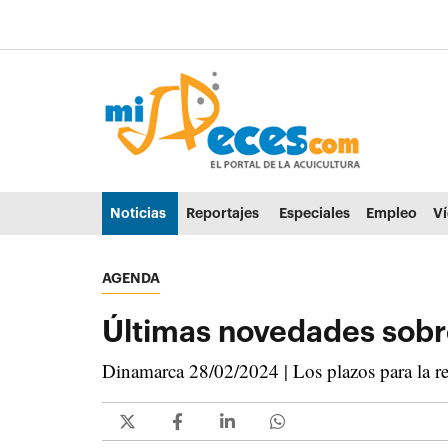
Ir al contenido principal de la página (alt + s)
Ir a la cabecera de la página (alt + c)
Ir al pie de la página (alt + p)
Ir al menú principal (alt + u)
Noticias
Reportajes
Especiales
Empleo
V
AGENDA
Últimas novedades sob
Dinamarca 28/02/2024 | Los plazos para la rec