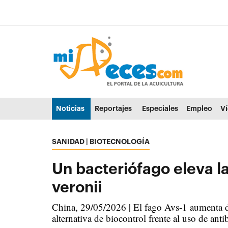
Ir al contenido principal de la página (alt + s)
Ir a la cabecera de la página (alt + c)
Ir al pie de la página (alt + p)
Ir al menú principal (alt + u)
Noticias
Reportajes
Especiales
Empleo
V
SANIDAD | BIOTECNOLOGÍA
Un bacteriófago eleva l
veronii
China, 29/05/2026 | El fago Avs-1 aumenta de
alternativa de biocontrol frente al uso de anti