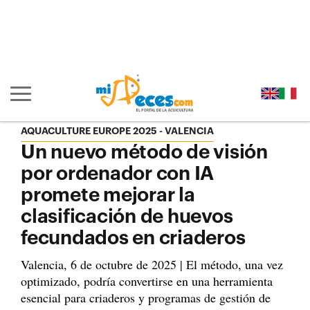
Ir al contenido principal de la página (alt + s)
Ir a la cabecera de la página (alt + c)
Ir al pie de la página (alt + p)
Ir al menú principal (alt + u)
Mostrar/ocultar navegación principal
AQUACULTURE EUROPE 2025 - VALENCIA
Un nuevo método de visión
por ordenador con IA
promete mejorar la
clasificación de huevos
fecundados en criaderos
Valencia, 6 de octubre de 2025 | El método, una vez
optimizado, podría convertirse en una herramienta
esencial para criaderos y programas de gestión de