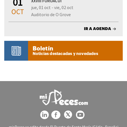
01
XXVIII FOROACUI
jue, 01 oct - vie, 02 oct
OCT
Auditorio de O Grove
IR A AGENDA
Boletín
Noticias destacadas y novedades
misPeces se edita desde El Puerto de Santa María (Cádiz - España)