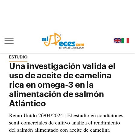
Ir al contenido principal de la página (alt + s)
Ir a la cabecera de la página (alt + c)
Ir al pie de la página (alt + p)
Ir al menú principal (alt + u)
Mostrar/ocultar navegación principal
ESTUDIO
Una investigación valida el
uso de aceite de camelina
rica en omega-3 en la
alimentación de salmón
Atlántico
Reino Unido 26/04/2024 | El estudio en condiciones
semi-comerciales de cultivo analiza el rendimiento
del salmón alimentado con aceite de camelina