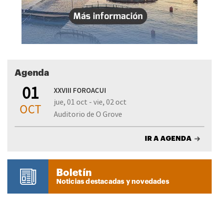
Agenda
01
XXVIII FOROACUI
jue, 01 oct - vie, 02 oct
OCT
Auditorio de O Grove
IR A AGENDA
Boletín
Noticias destacadas y novedades