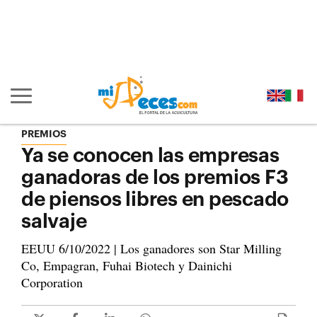
Ir al contenido principal de la página (alt + s)
Ir a la cabecera de la página (alt + c)
Ir al pie de la página (alt + p)
Ir al menú principal (alt + u)
Mostrar/ocultar navegación principal
PREMIOS
Ya se conocen las empresas
ganadoras de los premios F3
de piensos libres en pescado
salvaje
EEUU 6/10/2022 | Los ganadores son Star Milling
Co, Empagran, Fuhai Biotech y Dainichi
Corporation