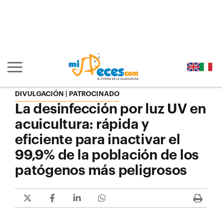
Ir al contenido principal de la página (alt + s)
Ir a la cabecera de la página (alt + c)
Ir al pie de la página (alt + p)
Ir al menú principal (alt + u)
Mostrar/ocultar navegación principal
DIVULGACIÓN | PATROCINADO
La desinfección por luz UV en
acuicultura: rápida y
eficiente para inactivar el
99,9% de la población de los
patógenos más peligrosos