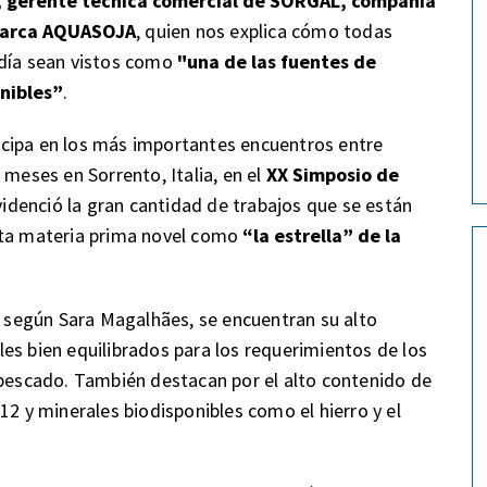
, gerente técnica comercial de SORGAL, compañía
 marca AQUASOJA
, quien nos explica cómo todas
 día sean vistos como
"una de las fuentes de
nibles”
.
cipa en los más importantes encuentros entre
 meses en Sorrento, Italia, en el
XX Simposio de
evidenció la gran cantidad de trabajos que se están
sta materia prima novel como
“la estrella” de la
s, según Sara Magalhães, se encuentran su alto
es bien equilibrados para los requerimientos de los
 pescado. También destacan por el alto contenido de
12 y minerales biodisponibles como el hierro y el