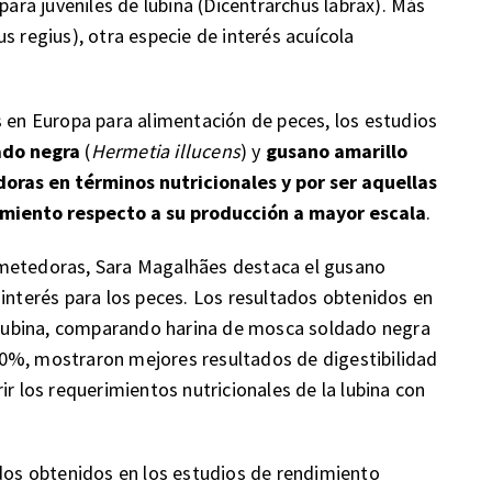
para juveniles de lubina (Dicentrarchus labrax). Más
s regius), otra especie de interés acuícola
s en Europa para alimentación de peces, los estudios
ado negra
(
Hermetia illucens
) y
gusano amarillo
oras en términos nutricionales y por ser aquellas
cimiento respecto a su producción a mayor escala
.
ometedoras, Sara Magalhães destaca el gusano
 interés para los peces. Los resultados obtenidos en
e lubina, comparando harina de mosca soldado negra
0%, mostraron mejores resultados de digestibilidad
ir los requerimientos nutricionales de la lubina con
ados obtenidos en los estudios de rendimiento