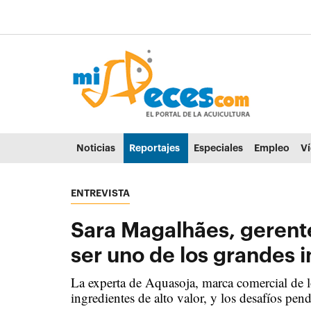
Ir al contenido principal de la página (alt + s)
Ir a la cabecera de la página (alt + c)
Ir al pie de la página (alt + p)
Ir al menú principal (alt + u)
Noticias
Reportajes
Especiales
Empleo
V
ENTREVISTA
Sara Magalhães, gerente
ser uno de los grandes i
La experta de Aquasoja, marca comercial de lo
ingredientes de alto valor, y los desafíos pen