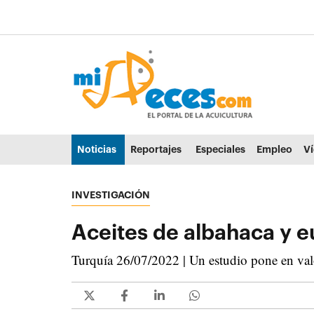
Ir al contenido principal de la página (alt + s)
Ir a la cabecera de la página (alt + c)
Ir al pie de la página (alt + p)
Ir al menú principal (alt + u)
Noticias
Reportajes
Especiales
Empleo
V
INVESTIGACIÓN
Aceites de albahaca y e
Turquía 26/07/2022 | Un estudio pone en valor