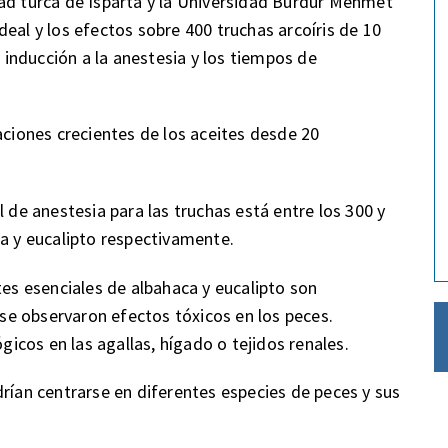
ad turca de Isparta y la Universidad Burdur Mehmet
eal y los efectos sobre 400 truchas arcoíris de 10
inducción a la anestesia y los tiempos de
aciones crecientes de los aceites desde 20
l de anestesia para las truchas está entre los 300 y
ca y eucalipto respectivamente.
tes esenciales de albahaca y eucalipto son
e observaron efectos tóxicos en los peces.
cos en las agallas, hígado o tejidos renales.
drían centrarse en diferentes especies de peces y sus