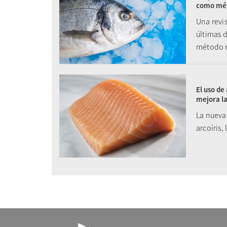
como méto
Una revis
últimas 
método m
El uso de
mejora la
La nueva
arcoíris,