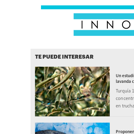
TE PUEDE INTERESAR
Un estudi
lavanda c
Turquía 1
concentr
en truch
Proponen 