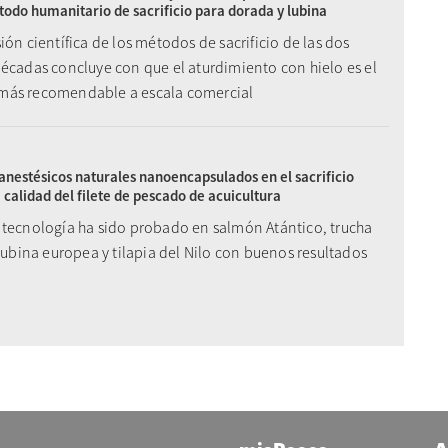
do humanitario de sacrificio para dorada y lubina
ión científica de los métodos de sacrificio de las dos
décadas concluye con que el aturdimiento con hielo es el
ás recomendable a escala comercial
 anestésicos naturales nanoencapsulados en el sacrificio
 calidad del filete de pescado de acuicultura
 tecnología ha sido probado en salmón Atántico, trucha
 lubina europea y tilapia del Nilo con buenos resultados