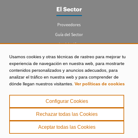
El Sector
Proveedores
Guía del Sector
Legislación
Empleo
Usamos cookies y otras técnicas de rastreo para mejorar tu
experiencia de navegación en nuestra web, para mostrarte
contenidos personalizados y anuncios adecuados, para
analizar el tráfico en nuestra web y para comprender de
dónde llegan nuestros visitantes.
Ver políticas de cookies
Aviso legal
|
Configurar Cookies
Política de Privacidad
|
Rechazar todas las Cookies
Política de Cookies
Aceptar todas las Cookies
. misPeces Copyright 2000 - 2026. Todos los derechos reservados