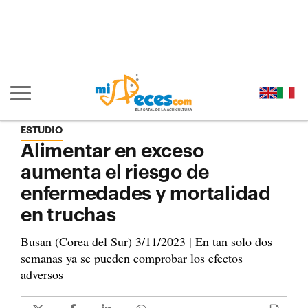
Ir al contenido principal de la página (alt + s)
Ir a la cabecera de la página (alt + c)
Ir al pie de la página (alt + p)
Ir al menú principal (alt + u)
Mostrar/ocultar navegación principal
ESTUDIO
Alimentar en exceso
aumenta el riesgo de
enfermedades y mortalidad
en truchas
Busan (Corea del Sur) 3/11/2023 | En tan solo dos
semanas ya se pueden comprobar los efectos
adversos