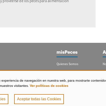
 y proveerse de los peces para alimentación
misPeces
A
Quienes Somos
No
Publicidad
Re
Contacto
Bo
u experiencia de navegación en nuestra web, para mostrarte contenido
España)
nuestros visitantes.
Ver políticas de cookies
Configurar Cookies
ies
Aceptar todas las Cookies
de Privacidad
|
Política de Cookies
. misPeces Copyright 2000 - 2026. Todos