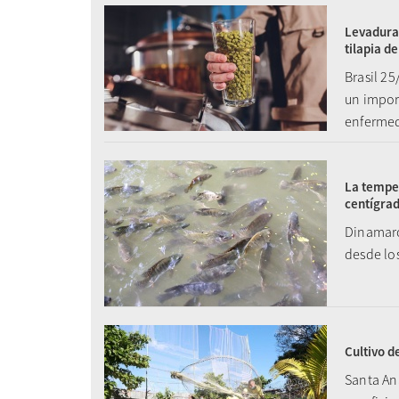
Levadura 
tilapia de
Brasil 25
un import
enferme
La temper
centígra
Dinamarc
desde los
Cultivo d
Santa An