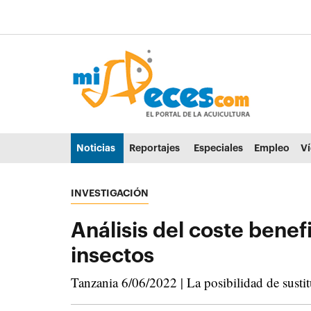
Ir al contenido principal de la página (alt + s)
Ir a la cabecera de la página (alt + c)
Ir al pie de la página (alt + p)
Ir al menú principal (alt + u)
Noticias
Reportajes
Especiales
Empleo
V
INVESTIGACIÓN
Análisis del coste benefi
insectos
Tanzania 6/06/2022 | La posibilidad de sustitu