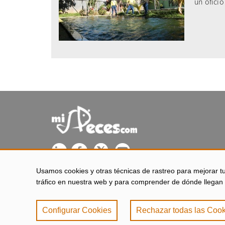
un oficio
Usamos cookies y otras técnicas de rastreo para mejorar t
misPeces se edita desde El Puerto de Santa María (Cádiz - 
tráfico en nuestra web y para comprender de dónde llegan 
Configurar Cookies
Rechazar todas las Cook
Aviso legal
|
Política 