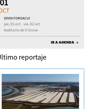
01
OCT
XXVIII FOROACUI
jue, 01 oct - vie, 02 oct
Auditorio de O Grove
IR A AGENDA
ltimo reportaje