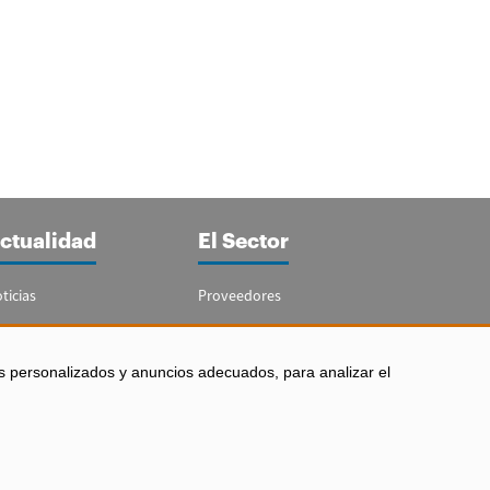
ctualidad
El Sector
ticias
Proveedores
portajes
Guía del Sector
letín Acuicultura
Legislación
s personalizados y anuncios adecuados, para analizar el
Empleo
 los derechos reservados