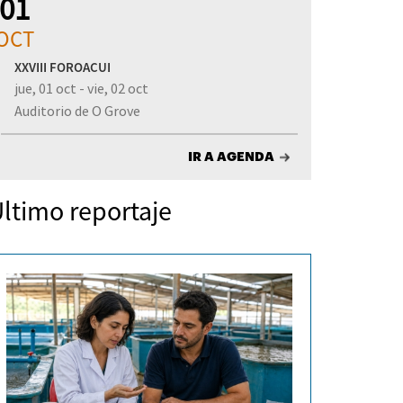
01
OCT
XXVIII FOROACUI
jue, 01 oct - vie, 02 oct
Auditorio de O Grove
IR A AGENDA
ltimo reportaje