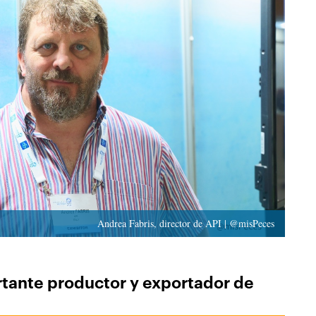
Andrea Fabris, director de API | @misPeces
rtante productor y exportador de