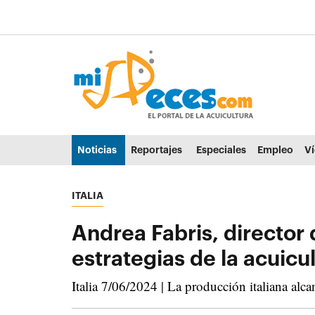
Ir al contenido principal de la página (alt + s)
Ir a la cabecera de la página (alt + c)
Ir al pie de la página (alt + p)
Ir al menú principal (alt + u)
Noticias
Reportajes
Especiales
Empleo
V
ITALIA
Andrea Fabris, director 
estrategias de la acuicul
Italia 7/06/2024 | La producción italiana al