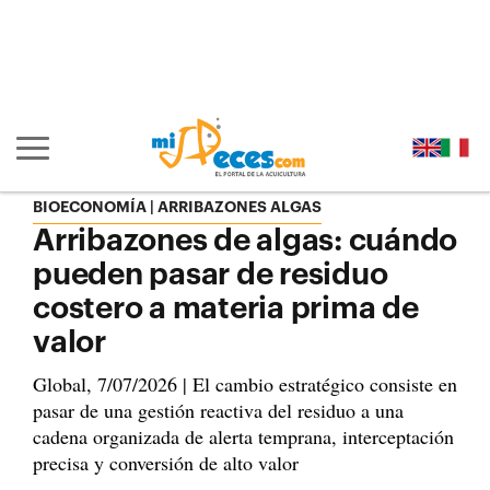
Ir al contenido principal de la página (alt + s)
Ir a la cabecera de la página (alt + c)
Ir al pie de la página (alt + p)
Ir al menú principal (alt + u)
Mostrar/ocultar navegación principal
BIOECONOMÍA | ARRIBAZONES ALGAS
Arribazones de algas: cuándo
pueden pasar de residuo
costero a materia prima de
valor
Global, 7/07/2026 | El cambio estratégico consiste en
pasar de una gestión reactiva del residuo a una
cadena organizada de alerta temprana, interceptación
precisa y conversión de alto valor