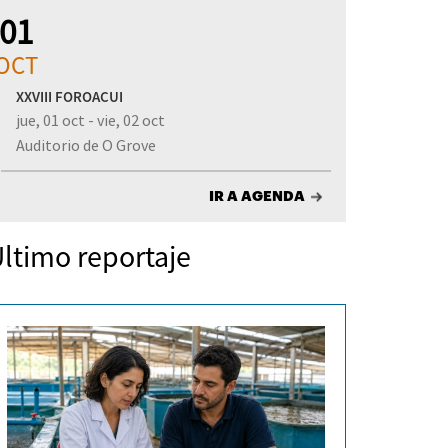
01
OCT
XXVIII FOROACUI
jue, 01 oct - vie, 02 oct
Auditorio de O Grove
IR A AGENDA
ltimo reportaje