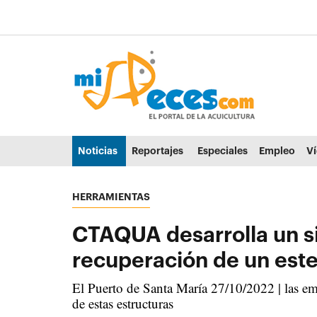
Ir al contenido principal de la página (alt + s)
Ir a la cabecera de la página (alt + c)
Ir al pie de la página (alt + p)
Ir al menú principal (alt + u)
Noticias
Reportajes
Especiales
Empleo
V
HERRAMIENTAS
CTAQUA desarrolla un si
recuperación de un est
El Puerto de Santa María 27/10/2022 | las em
de estas estructuras