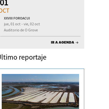
01
OCT
XXVIII FOROACUI
jue, 01 oct - vie, 02 oct
Auditorio de O Grove
IR A AGENDA
ltimo reportaje