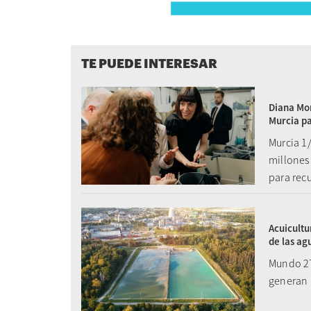
TE PUEDE INTERESAR
Diana Mor
Murcia pa
Murcia 1
millones 
para recu
Acuicultu
de las ag
Mundo 27
generan 