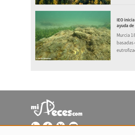
IEO inici
ayuda de 
Murcia 1
basadas 
eutrofiz