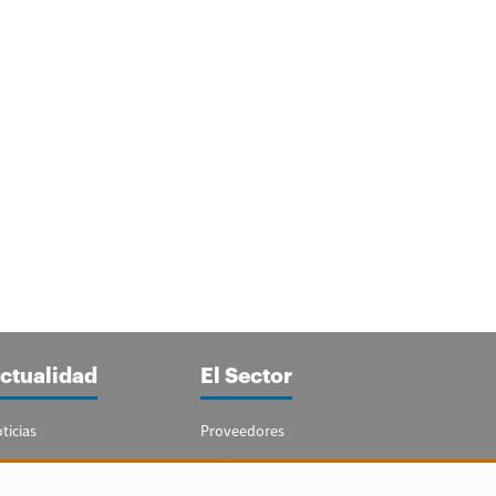
ctualidad
El Sector
ticias
Proveedores
portajes
Guía del Sector