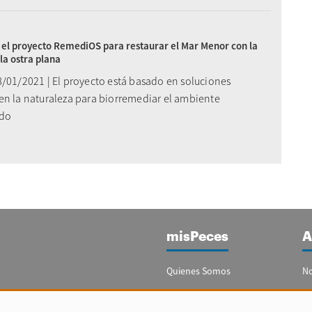
a el proyecto RemediOS para restaurar el Mar Menor con la
la ostra plana
8/01/2021 | El proyecto está basado en soluciones
en la naturaleza para biorremediar el ambiente
ado
misPeces
A
Quienes Somos
No
Publicidad
Re