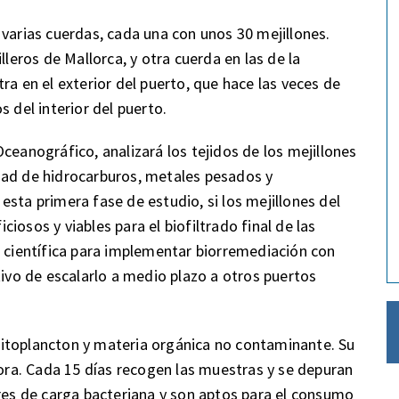
 varias cuerdas, cada una con unos 30 mejillones.
lleros de Mallorca, y otra cuerda en las de la
ra en el exterior del puerto, que hace las veces de
 del interior del puerto.
ceanográfico, analizará los tejidos de los mejillones
dad de hidrocarburos, metales pesados y
sta primera fase de estudio, si los mejillones del
iosos y viables para el biofiltrado final de las
a científica para implementar biorremediación con
tivo de escalarlo a medio plazo a otros puertos
l fitoplancton y materia orgánica no contaminante. Su
hora. Cada 15 días recogen las muestras y se depuran
bres de carga bacteriana y son aptos para el consumo