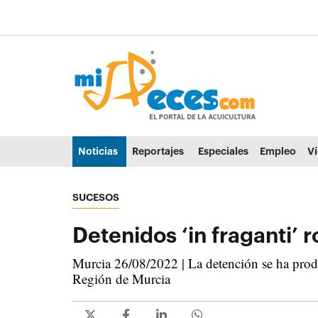
Ir al contenido principal de la página (alt + s)
Ir a la cabecera de la página (alt + c)
Ir al pie de la página (alt + p)
Ir al menú principal (alt + u)
Noticias
Reportajes
Especiales
Empleo
V
SUCESOS
Detenidos ‘in fraganti’
Murcia 26/08/2022 | La detención se ha produc
Región de Murcia