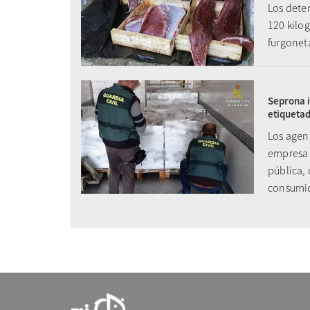
Los deten
120 kilo
furgoneta
Seprona i
etiqueta
Los agent
empresa 
pública,
consumi