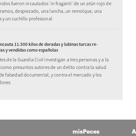
idos fueron incautados 'in fraganti' de un atún rojo de
gramos, despiezado, una lancha, un remolque, una
 y un cuchillo profesional
ncauta 11.500 kilos de doradas y lubinas turcas re-
das y vendidas como españolas
es de la Guardia Civil investigan a tres personas y a la
como presuntos autores de un delito contra la salud
 de falsedad documental, y contra el mercado y los
dores
misPeces
A