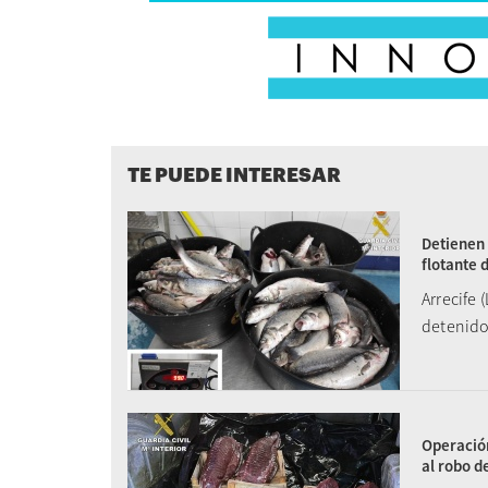
TE PUEDE INTERESAR
Detienen 
flotante 
Arrecife
detenido
Operación
al robo d