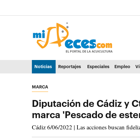
Ir al contenido principal de la página (alt + s)
Ir a la cabecera de la página (alt + c)
Ir al pie de la página (alt + p)
Ir al menú principal (alt + u)
Noticias
Reportajes
Especiales
Empleo
V
MARCA
Diputación de Cádiz y C
marca 'Pescado de ester
Cádiz 6/06/2022 | Las acciones buscan fideliz