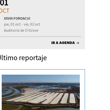
01
OCT
XXVIII FOROACUI
jue, 01 oct - vie, 02 oct
Auditorio de O Grove
IR A AGENDA
ltimo reportaje