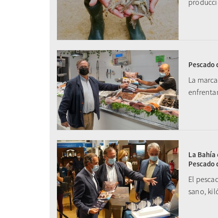
producci
Pescado d
La marca 
enfrentan
La Bahía 
Pescado d
El pesca
sano, ki