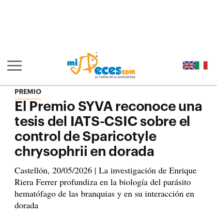
Ir al contenido principal de la página (alt + s)
Ir a la cabecera de la página (alt + c)
Ir al pie de la página (alt + p)
Ir al menú principal (alt + u)
Mostrar/ocultar navegación principal
PREMIO
El Premio SYVA reconoce una
tesis del IATS-CSIC sobre el
control de Sparicotyle
chrysophrii en dorada
Castellón, 20/05/2026 | La investigación de Enrique
Riera Ferrer profundiza en la biología del parásito
hematófago de las branquias y en su interacción en
dorada