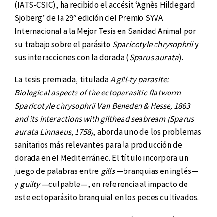
(IATS-CSIC), ha recibido el accésit ‘Agnès Hildegard
Sjöberg’ de la 29ª edición del Premio SYVA
Internacional a la Mejor Tesis en Sanidad Animal por
su trabajo sobre el parásito
Sparicotyle chrysophrii
y
sus interacciones con la dorada (
Sparus aurata
).
La tesis premiada, titulada
A gill-ty parasite:
Biological aspects of the ectoparasitic flatworm
Sparicotyle chrysophrii Van Beneden & Hesse, 1863
and its interactions with gilthead seabream (Sparus
aurata Linnaeus, 1758)
, aborda uno de los problemas
sanitarios más relevantes para la producción de
dorada en el Mediterráneo. El título incorpora un
juego de palabras entre
gills
—branquias en inglés—
y
guilty
—culpable—, en referencia al impacto de
este ectoparásito branquial en los peces cultivados.