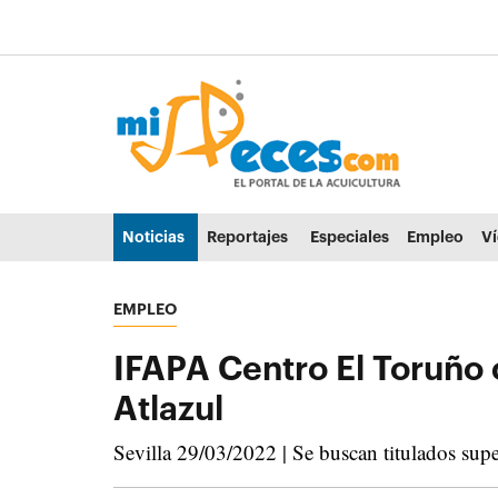
Ir al contenido principal de la página (alt + s)
Ir a la cabecera de la página (alt + c)
Ir al pie de la página (alt + p)
Ir al menú principal (alt + u)
Noticias
Reportajes
Especiales
Empleo
V
EMPLEO
IFAPA Centro El Toruño 
Atlazul
Sevilla 29/03/2022 | Se buscan titulados sup