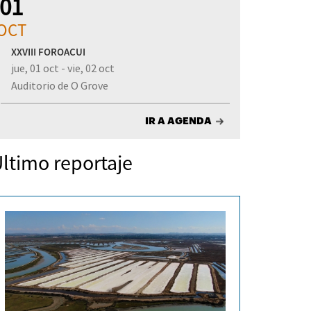
01
OCT
XXVIII FOROACUI
jue, 01 oct - vie, 02 oct
Auditorio de O Grove
IR A AGENDA
ltimo reportaje