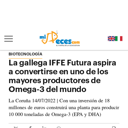
Ir al contenido principal de la página (alt + s)
Ir a la cabecera de la página (alt + c)
Ir al pie de la página (alt + p)
Ir al menú principal (alt + u)
Mostrar/ocultar navegación principal
BIOTECNOLOGÍA
La gallega IFFE Futura aspira
a convertirse en uno de los
mayores productores de
Omega-3 del mundo
La Coruña 14/07/2022 | Con una inversión de 18
millones de euros construirá una planta para producir
10 000 toneladas de Omega-3 (EPA y DHA)