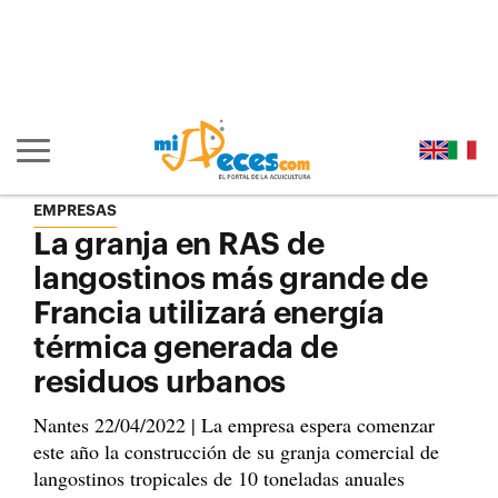
Ir al contenido principal de la página (alt + s)
Ir a la cabecera de la página (alt + c)
Ir al pie de la página (alt + p)
Ir al menú principal (alt + u)
Mostrar/ocultar navegación principal
EMPRESAS
La granja en RAS de
langostinos más grande de
Francia utilizará energía
térmica generada de
residuos urbanos
Nantes 22/04/2022 | La empresa espera comenzar
este año la construcción de su granja comercial de
langostinos tropicales de 10 toneladas anuales