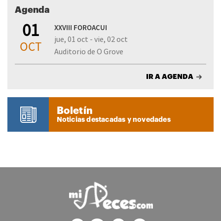
Agenda
01
XXVIII FOROACUI
jue, 01 oct - vie, 02 oct
OCT
Auditorio de O Grove
IR A AGENDA
Boletín
Noticias destacadas y novedades