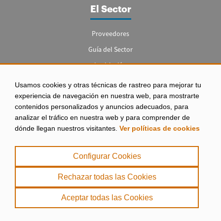
El Sector
Proveedores
Guía del Sector
Legislación
Empleo
Usamos cookies y otras técnicas de rastreo para mejorar tu
experiencia de navegación en nuestra web, para mostrarte
contenidos personalizados y anuncios adecuados, para
analizar el tráfico en nuestra web y para comprender de
dónde llegan nuestros visitantes.
Ver políticas de cookies
Aviso legal
|
Configurar Cookies
Política de Privacidad
|
Rechazar todas las Cookies
Política de Cookies
Aceptar todas las Cookies
. misPeces Copyright 2000 - 2026. Todos los derechos reservados