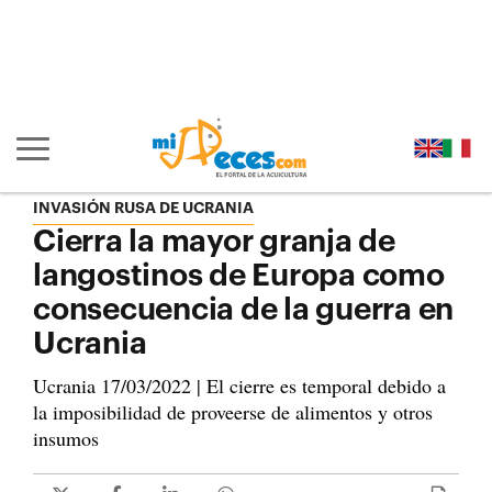
Ir al contenido principal de la página (alt + s)
Ir a la cabecera de la página (alt + c)
Ir al pie de la página (alt + p)
Ir al menú principal (alt + u)
Mostrar/ocultar navegación principal
INVASIÓN RUSA DE UCRANIA
Cierra la mayor granja de
langostinos de Europa como
consecuencia de la guerra en
Ucrania
Ucrania 17/03/2022 | El cierre es temporal debido a
la imposibilidad de proveerse de alimentos y otros
insumos