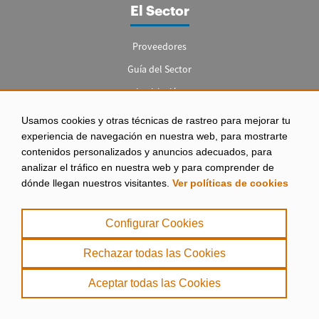
El Sector
Proveedores
Guía del Sector
Legislación
Empleo
Usamos cookies y otras técnicas de rastreo para mejorar tu
experiencia de navegación en nuestra web, para mostrarte
contenidos personalizados y anuncios adecuados, para
analizar el tráfico en nuestra web y para comprender de
dónde llegan nuestros visitantes.
Ver políticas de cookies
Aviso legal
|
Configurar Cookies
Política de Privacidad
|
Rechazar todas las Cookies
Política de Cookies
Aceptar todas las Cookies
. misPeces Copyright 2000 - 2026. Todos los derechos reservados