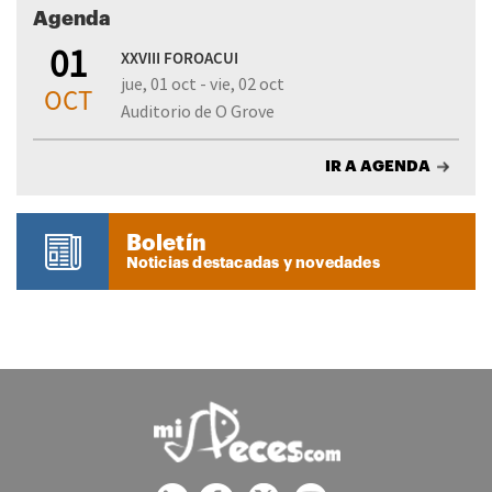
Agenda
01
XXVIII FOROACUI
jue, 01 oct - vie, 02 oct
OCT
Auditorio de O Grove
IR A AGENDA
Boletín
Noticias destacadas y novedades