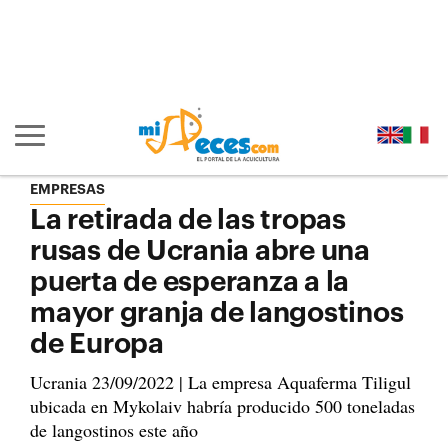
Ir al contenido principal de la página (alt + s)
Ir a la cabecera de la página (alt + c)
Ir al pie de la página (alt + p)
Ir al menú principal (alt + u)
Mostrar/ocultar navegación principal
EMPRESAS
La retirada de las tropas
rusas de Ucrania abre una
puerta de esperanza a la
mayor granja de langostinos
de Europa
Ucrania 23/09/2022 | La empresa Aquaferma Tiligul
ubicada en Mykolaiv habría producido 500 toneladas
de langostinos este año