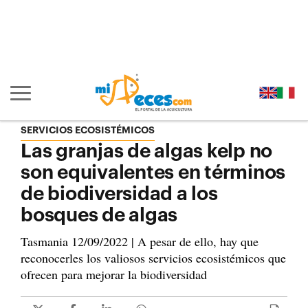
Ir al contenido principal de la página (alt + s)
Ir a la cabecera de la página (alt + c)
Ir al pie de la página (alt + p)
Ir al menú principal (alt + u)
Mostrar/ocultar navegación principal
SERVICIOS ECOSISTÉMICOS
Las granjas de algas kelp no
son equivalentes en términos
de biodiversidad a los
bosques de algas
Tasmania 12/09/2022 | A pesar de ello, hay que
reconocerles los valiosos servicios ecosistémicos que
ofrecen para mejorar la biodiversidad