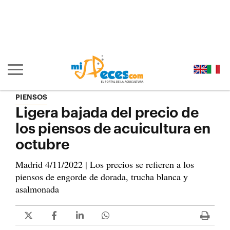
Ir al contenido principal de la página (alt + s)
Ir a la cabecera de la página (alt + c)
Ir al pie de la página (alt + p)
Ir al menú principal (alt + u)
Mostrar/ocultar navegación principal
PIENSOS
Ligera bajada del precio de
los piensos de acuicultura en
octubre
Madrid 4/11/2022 | Los precios se refieren a los
piensos de engorde de dorada, trucha blanca y
asalmonada