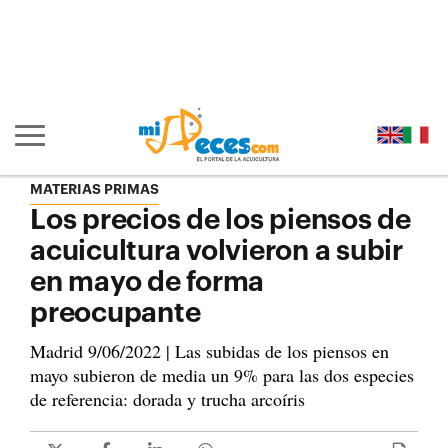
Ir al contenido principal de la página (alt + s)
Ir a la cabecera de la página (alt + c)
Ir al pie de la página (alt + p)
Ir al menú principal (alt + u)
Mostrar/ocultar navegación principal
MATERIAS PRIMAS
Los precios de los piensos de
acuicultura volvieron a subir
en mayo de forma
preocupante
Madrid 9/06/2022 | Las subidas de los piensos en
mayo subieron de media un 9% para las dos especies
de referencia: dorada y trucha arcoíris