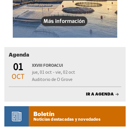
Agenda
01
XXVIII FOROACUI
jue, 01 oct - vie, 02 oct
OCT
Auditorio de O Grove
IR A AGENDA
Boletín
Noticias destacadas y novedades