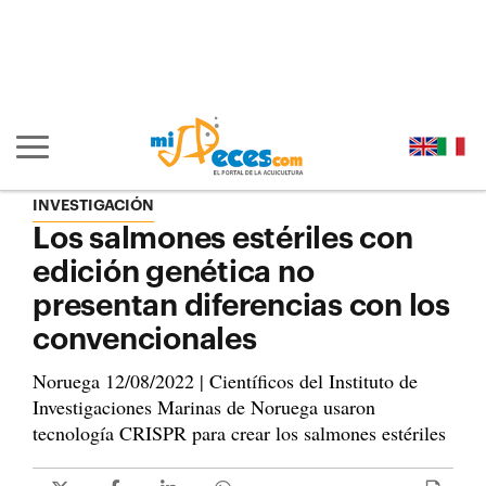
Ir al contenido principal de la página (alt + s)
Ir a la cabecera de la página (alt + c)
Ir al pie de la página (alt + p)
Ir al menú principal (alt + u)
Mostrar/ocultar navegación principal
INVESTIGACIÓN
Los salmones estériles con
edición genética no
presentan diferencias con los
convencionales
Noruega 12/08/2022 | Científicos del Instituto de
Investigaciones Marinas de Noruega usaron
tecnología CRISPR para crear los salmones estériles