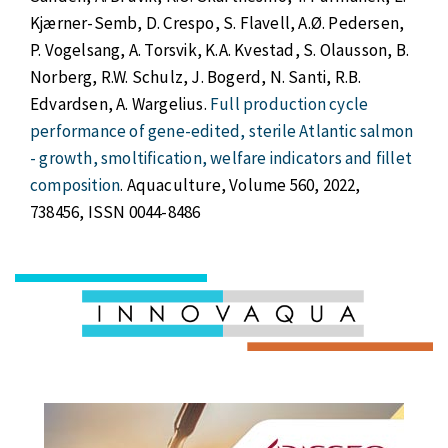
Kjærner-Semb, D. Crespo, S. Flavell, A.Ø. Pedersen,
P. Vogelsang, A. Torsvik, K.A. Kvestad, S. Olausson, B.
Norberg, R.W. Schulz, J. Bogerd, N. Santi, R.B.
Edvardsen, A. Wargelius.
Full production cycle
performance of gene-edited, sterile Atlantic salmon
- growth, smoltification, welfare indicators and fillet
composition
. Aquaculture, Volume 560, 2022,
738456, ISSN 0044-8486