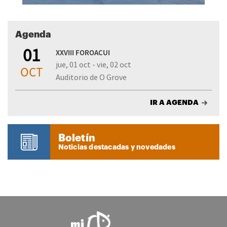
Agenda
01
XXVIII FOROACUI
jue, 01 oct - vie, 02 oct
OCT
Auditorio de O Grove
IR A AGENDA
Boletín
Noticias destacadas y novedades