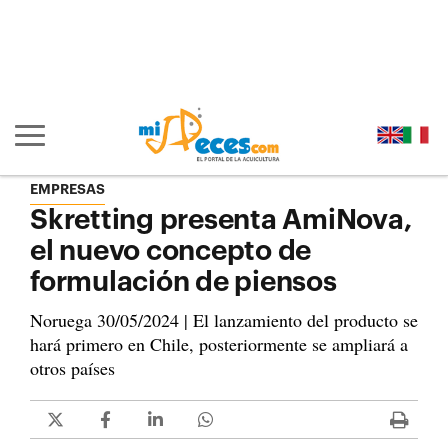
Ir al contenido principal de la página (alt + s)
Ir a la cabecera de la página (alt + c)
Ir al pie de la página (alt + p)
Ir al menú principal (alt + u)
Mostrar/ocultar navegación principal
EMPRESAS
Skretting presenta AmiNova,
el nuevo concepto de
formulación de piensos
Noruega 30/05/2024 | El lanzamiento del producto se
hará primero en Chile, posteriormente se ampliará a
otros países