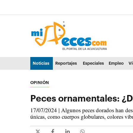
Ir al contenido principal de la página (alt + s)
Ir a la cabecera de la página (alt + c)
Ir al pie de la página (alt + p)
Ir al menú principal (alt + u)
Noticias
Reportajes
Especiales
Empleo
V
OPINIÓN
Peces ornamentales: ¿Dó
17/07/2024 | Algunos peces dorados han desar
únicas, como cuerpos globulares, colores vibr