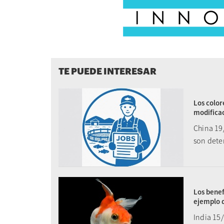
TE PUEDE INTERESAR
Los color
modificac
China 19
son dete
Los benef
ejemplo 
India 15