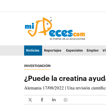
Ir al contenido principal de la página (alt + s)
Ir a la cabecera de la página (alt + c)
Ir al pie de la página (alt + p)
Ir al menú principal (alt + u)
Noticias
Reportajes
Especiales
Empleo
V
INVESTIGACIÓN
¿Puede la creatina ayud
Alemania 17/08/2022 | Una revisión científica