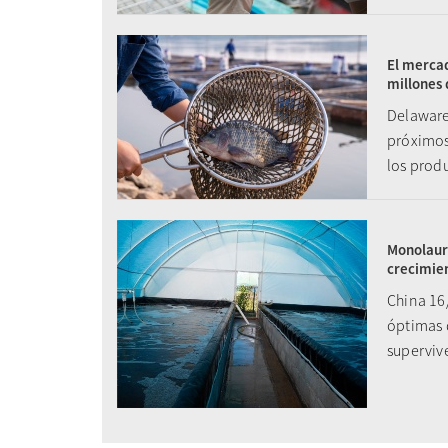
El mercad
millones 
Delaware
próximos
los prod
Monolaura
crecimien
China 16
óptimas d
superviv