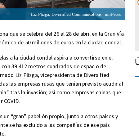
Liz Plizga, Diversified Communications | misPeces
na que se celebra del 26 al 28 de abril en la Gran Vía
nómico de 50 millones de euros en la ciudad condal.
as a la ciudad condal aspira a convertirse en el
Ú
ta con 39 412 metros cuadrados de espacio de
mado Liz Plizga, vicepresidenta de Diversified
as las empresas rusas que tenían previsto acudir al
nia” tras la invasión; así como empresas chinas que
r COVID.
n un “gran” pabellón propio, junto a otros países y
te se ha excluido a las compañías de ese país
to.