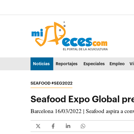
Ir al contenido principal de la página (alt + s)
Ir a la cabecera de la página (alt + c)
Ir al pie de la página (alt + p)
Ir al menú principal (alt + u)
Noticias
Reportajes
Especiales
Empleo
V
SEAFOOD #SEG2022
Seafood Expo Global pr
Barcelona 16/03/2022 | Seafood aspira a conve