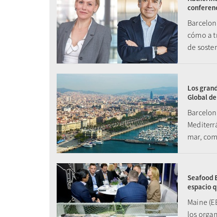
conferenc
Barcelon
cómo a tr
de soste
Los grand
Global de
Barcelon
Mediterr
mar, como
Seafood E
espacio q
Maine (E
los organ